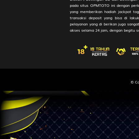
pada situs OPMTOTO ini dengan perkal
yang memberikan hadiah jackpot tog
15
Pendeta W
transaksi deposit yang bisa di lak
Manggis -
pelayanan yang di berikan juga sangat
akses selama 24 jam, dengan begitu s
16
Orang Bon
Anggur - B
17
Penolong -
© Co
18
Putri Raja
Engsel - D
19
Kekasih - 
Bemo - N
20
Pahlawan -