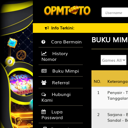
Info Terkini:
BUKU
MIM
Cara Bermain
History
Nomor
Buku Mimpi
NO.
NO.
Keteranga
Keteranga
Referral
1
Penyair - 
Hubungi
Tanggalan
Kami
Lupa
2
Sarjana - 
Password
Sandal - 