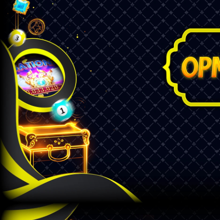
Sabuk - W
21
Jejaka Tua
Lesmana 
22
Janda Muda
Grendel -
23
Berandal - 
Citraksa
24
Pengembar
- Tas - Ra
25
Nenek Moy
Sikat - T